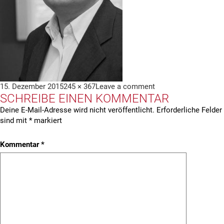
Veröffentlicht
Volle
15. Dezember 2015
245 × 367
Leave a comment
SCHREIBE EINEN KOMMENTAR
am
Größe
Deine E-Mail-Adresse wird nicht veröffentlicht.
Erforderliche Felder
sind mit
*
markiert
Kommentar
*