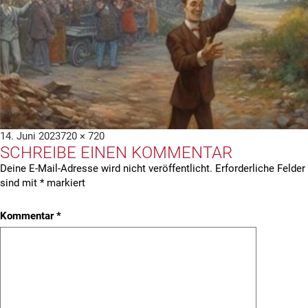
Veröffentlicht
Volle
14. Juni 2023
720 × 720
SCHREIBE EINEN KOMMENTAR
am
Größe
Deine E-Mail-Adresse wird nicht veröffentlicht.
Erforderliche Felder
sind mit
*
markiert
Kommentar
*