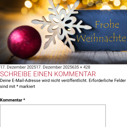
Veröffentlicht
Volle
17. Dezember 2025
17. Dezember 2025
635 × 428
SCHREIBE EINEN KOMMENTAR
am
Größe
Deine E-Mail-Adresse wird nicht veröffentlicht.
Erforderliche Felder
sind mit
*
markiert
Kommentar
*