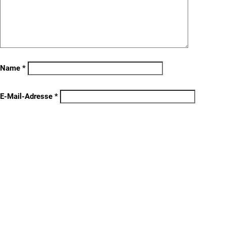
Name
*
E-Mail-Adresse
*
Website
Name, E-Mail-Adresse und Website in diesem Browser für meinen
nächsten Kommentar speichern.