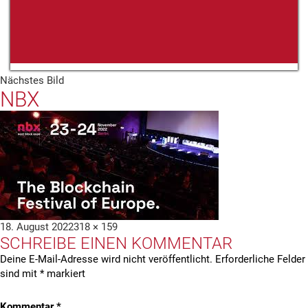
Nächstes Bild
NBX
Veröffentlicht
Volle
18. August 2022
318 × 159
SCHREIBE EINEN KOMMENTAR
am
Größe
Deine E-Mail-Adresse wird nicht veröffentlicht.
Erforderliche Felder
sind mit
*
markiert
Kommentar
*