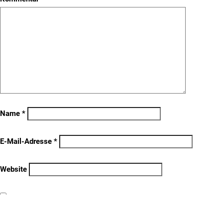
Name
*
E-Mail-Adresse
*
Website
Name, E-Mail-Adresse und Website in diesem Browser für meinen
nächsten Kommentar speichern.